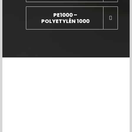
PE1000 –
POLYETYLÉN 1000
Potrebujete poradiť?
Náš tím odborníkov je nonstop k
dispozícii a rád poradí v prípade
akýchkoľvek otázok.