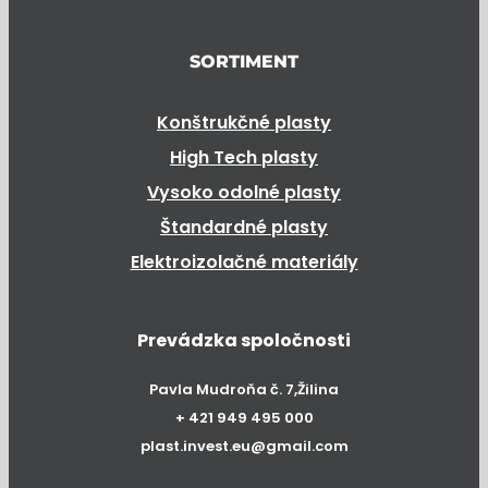
SORTIMENT
Konštrukčné plasty
High Tech plasty
Vysoko odolné plasty
Štandardné plasty
Elektroizolačné materiály
Prevádzka spoločnosti
Pavla Mudroňa č. 7,Žilina
+ 421 949 495 000
plast.invest.eu@gmail.com