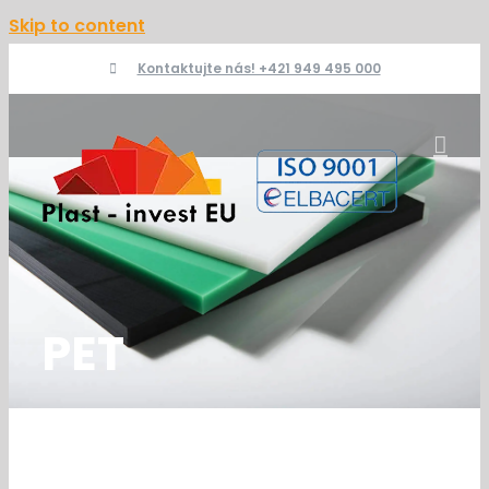
Skip to content
PET
michal
2020-02-05T11:14:09+01:00
Kontaktujte nás! +421 949 495 000
PET