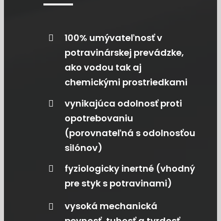
100% umývateľnosť v
potravinárskej prevádzke,
ako vodou tak aj
chemickými prostriedkami
vynikajúca odolnosť proti
opotrebovaniu
(porovnateľná s odolnosťou
silónov)
fyziologicky inertné (vhodný
pre styk s potravinami)
vysoká mechanická
pevnosť, tuhosť a tvrdosť