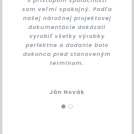
S prístupom spoločnosti
Ochota. Som spokojný
som veľmi spokojný. Podľa
našej náročnej projektovej
dokumentácie dokázali
Róbert Sedláček
vyrobiť všetky výrobky
perfektne a dodanie bolo
dokonca pred stanoveným
termínom.
Ján Novák