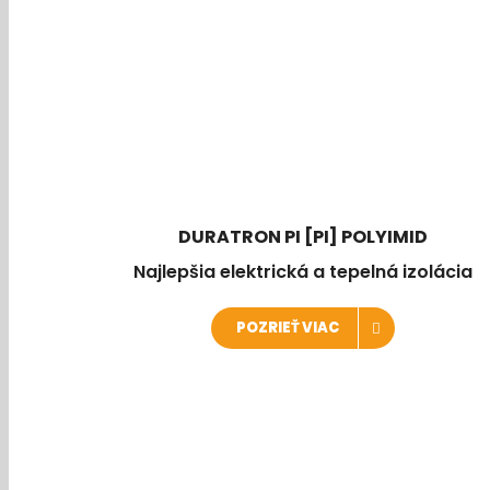
DURATRON PI [PI] POLYIMID
Najlepšia elektrická a tepelná izolácia
POZRIEŤ VIAC