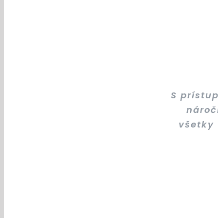
Ochota. 
S prístu
nároč
všetky
Róber