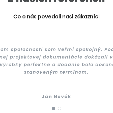
Čo o nás povedali naši zákazníci
Som spokojný
pom spoločnosti som veľmi spokojný. Po
nej projektovej dokumentácie dokázali v
 výrobky perfektne a dodanie bolo dokon
stanoveným termínom.
t Sedláček
Ján Novák