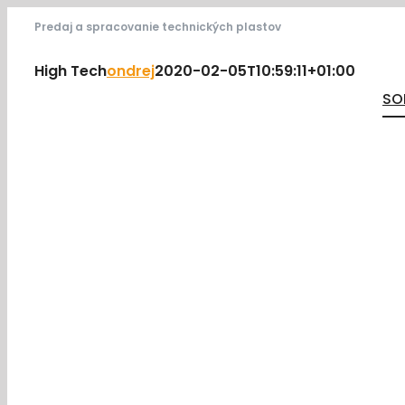
Skip
Predaj a spracovanie technických plastov
to
High Tech
ondrej
2020-02-05T10:59:11+01:00
content
SO
HIGH TECH 