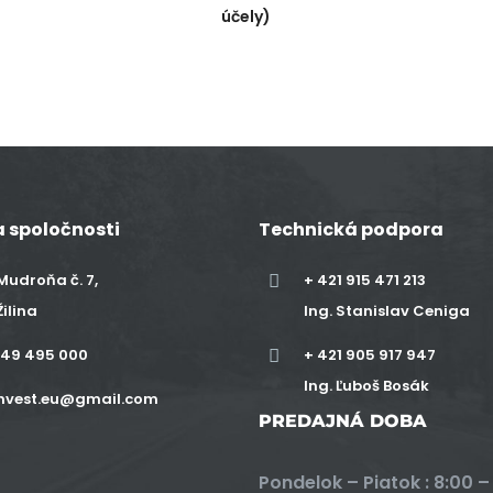
účely)
 spoločnosti
Technická podpora
Mudroňa č. 7,
+ 421 915 471 213
Žilina
Ing. Stanislav Ceniga
949 495 000
+ 421 905 917 947
Ing. Ľuboš Bosák
invest.eu@gmail.com
PREDAJNÁ DOBA
Pondelok – Piatok : 8:00 –