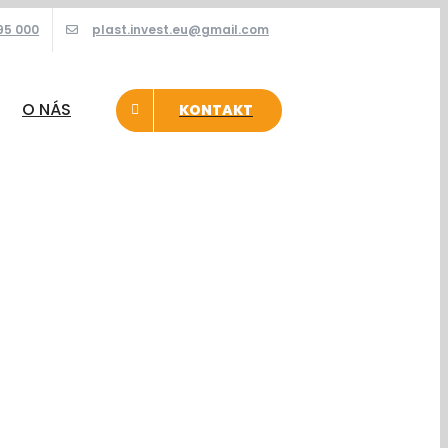
95 000
plast.invest.eu@gmail.com
O NÁS
KONTAKT
bky