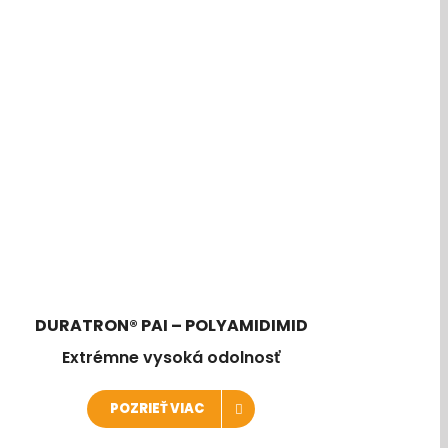
DURATRON® PAI – POLYAMIDIMID
Extrémne vysoká odolnosť
POZRIEŤ VIAC