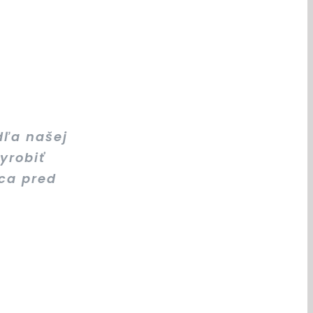
dľa našej
yrobiť
ca pred