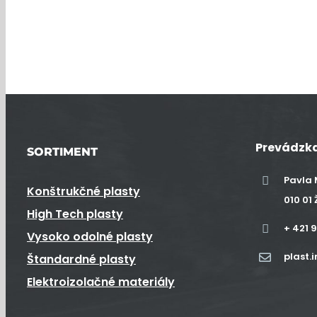
Prevádzka
SORTIMENT
Pavla 
Konštrukčné plasty
010 01 
High Tech plasty
+ 421 
Vysoko odolné plasty
plast.
Štandardné plasty
Elektroizolačné materiály